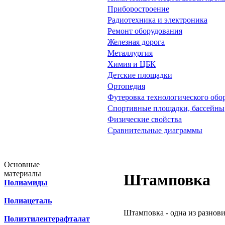
Приборостроение
Радиотехника и электроника
Ремонт оборудования
Железная дорога
Металлургия
Химия и ЦБК
Детские площадки
Ортопедия
Футеровка технологического обо
Спортивные площадки, бассейны
Физические свойства
Сравнительные диаграммы
Основные
материалы
Штамповка
Полиамиды
Полиацеталь
Штамповка - одна из разнов
Полиэтилентерафталат