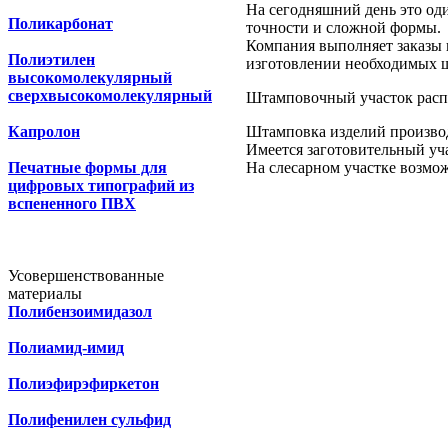
На сегодняшний день это од
Поликарбонат
точности и сложной формы.
Компания выполняет заказы 
Полиэтилен
изготовлении необходимых 
высокомолекулярный
сверхвысокомолекулярный
Штамповочный участок распола
Капролон
Штамповка изделий производи
Имеется заготовительный уча
Печатные формы для
На слесарном участке возмо
цифровых типографий из
вспененного ПВХ
Усовершенствованные
материалы
Полибензоимидазол
Полиамид-имид
Полиэфирэфиркетон
Полифенилен сульфид