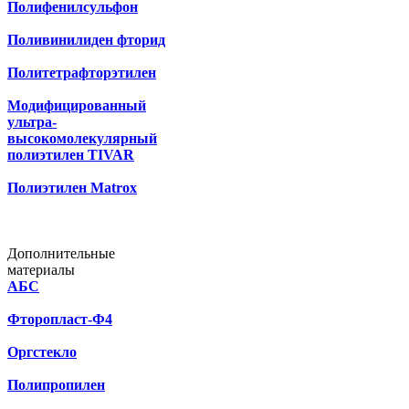
Полифенилсульфон
Поливинилиден фторид
Политетрафторэтилен
Модифицированный
ультра-
высокомолекулярный
полиэтилен TIVAR
Полиэтилен Matrox
Дополнительные
материалы
АБС
Фторопласт-Ф4
Оргстекло
Полипропилен