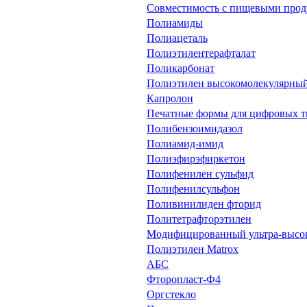
Совместимость с пищевыми прод
Полиамиды
Полиацеталь
Полиэтилентерафталат
Поликарбонат
Полиэтилен высокомолекулярны
Капролон
Печатные формы для цифровых т
Полибензоимидазол
Полиамид-имид
Полиэфирэфиркетон
Полифенилен сульфид
Полифенилсульфон
Поливинилиден фторид
Политетрафторэтилен
Модифицированный ультра-высо
Полиэтилен Matrox
АБС
Фторопласт-Ф4
Оргстекло