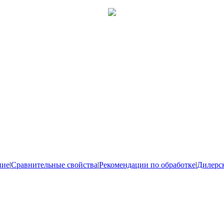
ние
|
Сравнительные свойства
|
Рекомендации по обработке
|
Дилерс