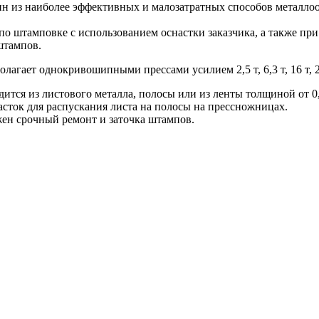
ин из наиболее эффективных и малозатратных способов металло
по штамповке с использованием оснастки заказчика, а также пр
штампов.
гает однокривошипными прессами усилием 2,5 т, 6,3 т, 16 т, 25 т,
тся из листового металла, полосы или из ленты толщиной от 0,
сток для распускания листа на полосы на прессножницах.
жен срочный ремонт и заточка штампов.